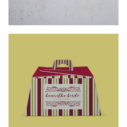
Baunilha Bordô | doceria