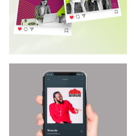
Aliá RP
XATURANO